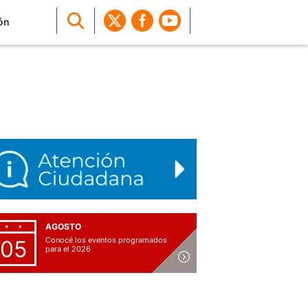
ón
AGOSTO
Conocé los eventos programados
05
para el 2026