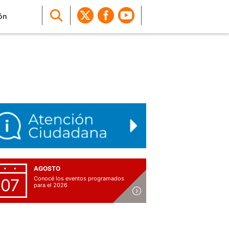
ón
AGOSTO
Conocé los eventos programados
07
para el 2026