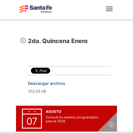
Toggl
navig
2da. Quincena Enero
Descargar archivo
103,55 kB
AGOSTO
Conocé los eventos programados
07
para el 2026