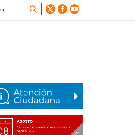
ón
AGOSTO
Conocé los eventos programados
08
para el 2026