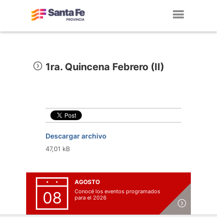
Toggl
navig
1ra. Quincena Febrero (II)
Descargar archivo
47,01 kB
AGOSTO
Conocé los eventos programados
08
para el 2026