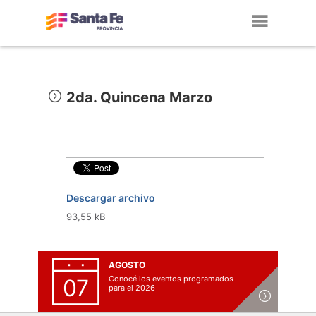
Toggl
navig
2da. Quincena Marzo
Descargar archivo
93,55 kB
AGOSTO
Conocé los eventos programados
07
para el 2026