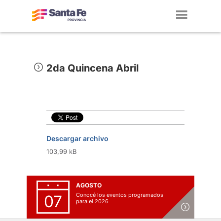
Toggl
navig
2da Quincena Abril
Descargar archivo
103,99 kB
AGOSTO
Conocé los eventos programados
07
para el 2026