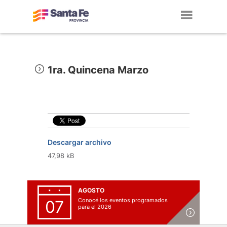
Toggl
navig
1ra. Quincena Marzo
Descargar archivo
47,98 kB
AGOSTO
Conocé los eventos programados
07
para el 2026