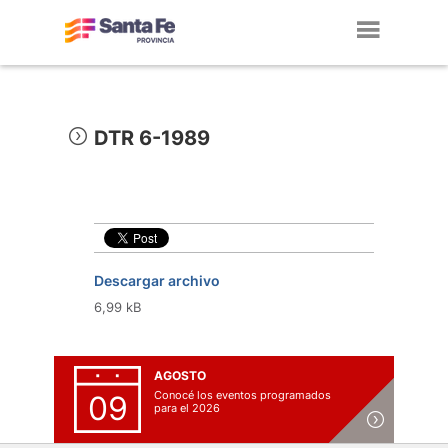
Toggl
navig
DTR 6-1989
Descargar archivo
6,99 kB
AGOSTO
Conocé los eventos programados
09
para el 2026