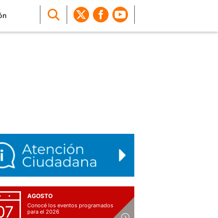
ón
AGOSTO
Conocé los eventos programados
07
para el 2026