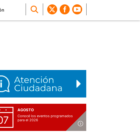
ón
AGOSTO
Conocé los eventos programados
07
para el 2026