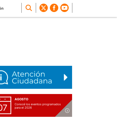
ón
AGOSTO
Conocé los eventos programados
07
para el 2026