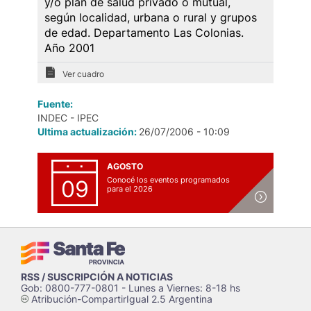
y/o plan de salud privado o mutual,
según localidad, urbana o rural y grupos
de edad. Departamento Las Colonias.
Año 2001
Ver cuadro
Fuente:
INDEC - IPEC
Ultima actualización:
26/07/2006 - 10:09
AGOSTO
Conocé los eventos programados
09
para el 2026
RSS / SUSCRIPCIÓN A NOTICIAS
Gob: 0800-777-0801 - Lunes a Viernes: 8-18 hs
Atribución-CompartirIgual 2.5 Argentina
c