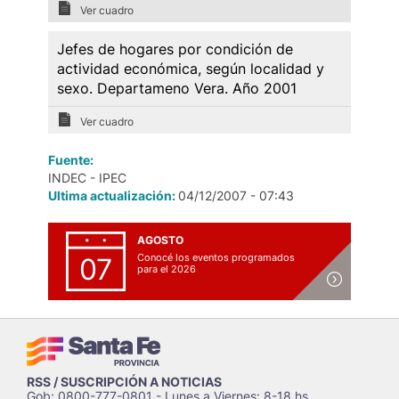
Ver cuadro
Jefes de hogares por condición de
actividad económica, según localidad y
sexo. Departameno Vera. Año 2001
Ver cuadro
Fuente:
INDEC - IPEC
Ultima actualización:
04/12/2007 - 07:43
AGOSTO
Conocé los eventos programados
07
para el 2026
RSS / SUSCRIPCIÓN A NOTICIAS
Gob: 0800-777-0801 - Lunes a Viernes: 8-18 hs