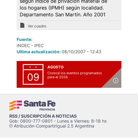
según índice de privación material de
los hogares (IPMH) según localidad.
Departamento San Martín. Año 2001
Ver cuadro
Fuente:
INDEC - IPEC
Ultima actualización:
08/10/2007 - 12:43
AGOSTO
Conocé los eventos programados
09
para el 2026
RSS / SUSCRIPCIÓN A NOTICIAS
Gob: 0800-777-0801 - Lunes a Viernes: 8-18 hs
Atribución-CompartirIgual 2.5 Argentina
c