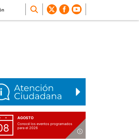
ón
AGOSTO
Conocé los eventos programados
08
para el 2026