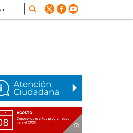
ón
AGOSTO
Conocé los eventos programados
08
para el 2026