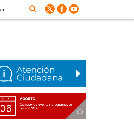
ón
AGOSTO
Conocé los eventos programados
06
para el 2026