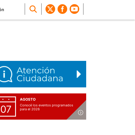
ón
AGOSTO
Conocé los eventos programados
07
para el 2026