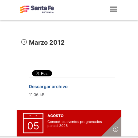
Toggl
navig
Marzo 2012
Descargar archivo
11,06 kB
AGOSTO
Conocé los eventos programados
05
para el 2026