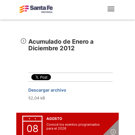
Toggl
navig
Acumulado de Enero a
Diciembre 2012
Descargar archivo
52,04 kB
AGOSTO
Conocé los eventos programados
08
para el 2026