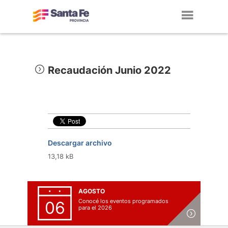
Toggl
navig
Recaudación Junio 2022
Descargar archivo
13,18 kB
AGOSTO
Conocé los eventos programados
06
para el 2026