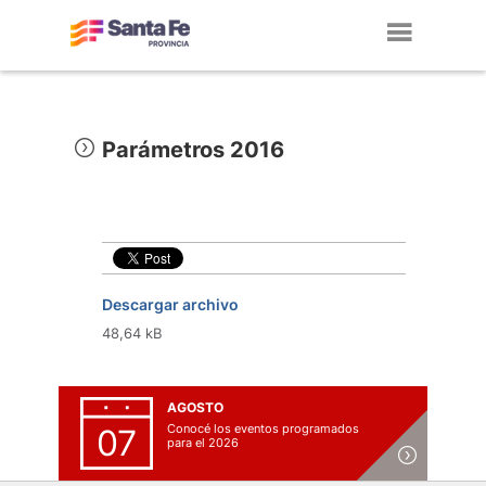
Toggl
navig
Parámetros 2016
Descargar archivo
48,64 kB
AGOSTO
Conocé los eventos programados
07
para el 2026