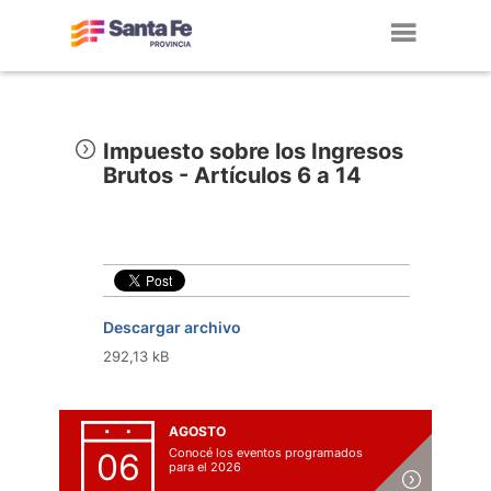
Toggl
navig
Impuesto sobre los Ingresos
Brutos - Artículos 6 a 14
Descargar archivo
292,13 kB
AGOSTO
Conocé los eventos programados
06
para el 2026