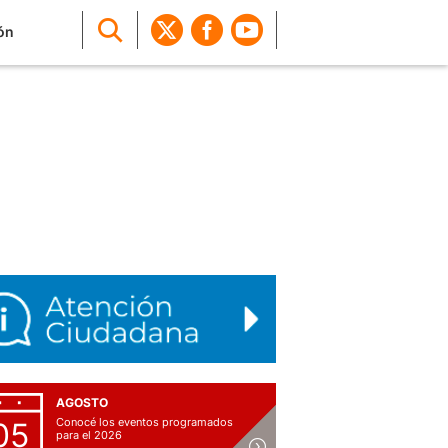
ón
AGOSTO
Conocé los eventos programados
05
para el 2026