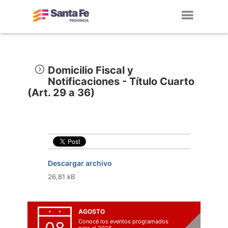
Toggl
navig
Domicilio Fiscal y
Notificaciones - Título Cuarto
(Art. 29 a 36)
Descargar archivo
26,81 kB
AGOSTO
Conocé los eventos programados