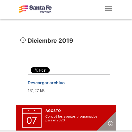
Toggl
navig
Diciembre 2019
Descargar archivo
131,27 kB
AGOSTO
Conocé los eventos programados
07
para el 2026