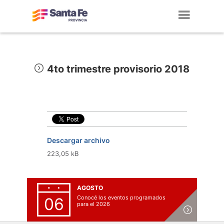
Toggl
navig
4to trimestre provisorio 2018
Descargar archivo
223,05 kB
AGOSTO
Conocé los eventos programados
06
para el 2026