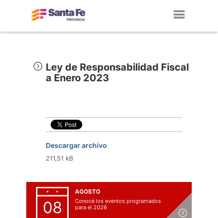
Toggl
navig
Ley de Responsabilidad Fiscal
a Enero 2023
Descargar archivo
211,51 kB
AGOSTO
Conocé los eventos programados
08
para el 2026