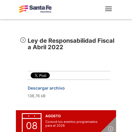
Toggl
navig
Ley de Responsabilidad Fiscal
a Abril 2022
Descargar archivo
138,76 kB
AGOSTO
Conocé los eventos programados
08
para el 2026