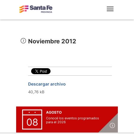
Toggl
navig
Noviembre 2012
Descargar archivo
40,76 kB
AGOSTO
Conocé los eventos programados
08
para el 2026