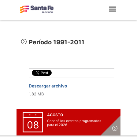
Toggl
navig
Período 1991-2011
Descargar archivo
1,82 MB
AGOSTO
Conocé los eventos programados
08
para el 2026