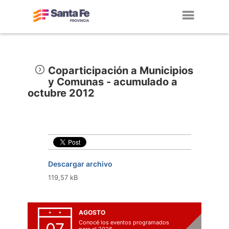
Toggl
navig
Coparticipación a Municipios
y Comunas - acumulado a
octubre 2012
Descargar archivo
119,57 kB
AGOSTO
Conocé los eventos programados