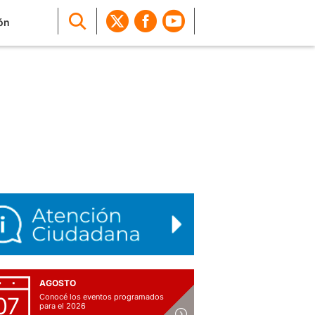
ón
AGOSTO
Conocé los eventos programados
07
para el 2026