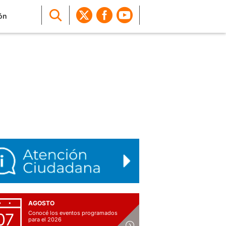
ón
AGOSTO
Conocé los eventos programados
07
para el 2026