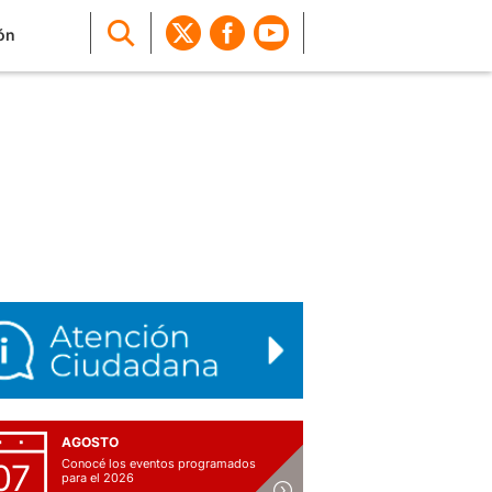
ón
AGOSTO
Conocé los eventos programados
07
para el 2026