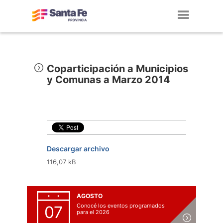
Toggl
navig
Coparticipación a Municipios
y Comunas a Marzo 2014
Descargar archivo
116,07 kB
AGOSTO
Conocé los eventos programados
07
para el 2026