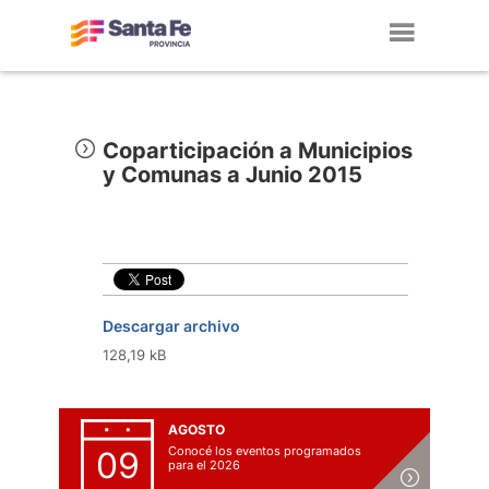
Toggl
navig
Coparticipación a Municipios
y Comunas a Junio 2015
Descargar archivo
128,19 kB
AGOSTO
Conocé los eventos programados
09
para el 2026