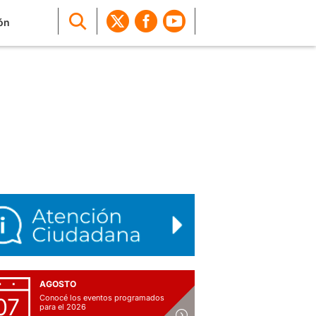
ón
AGOSTO
Conocé los eventos programados
07
para el 2026