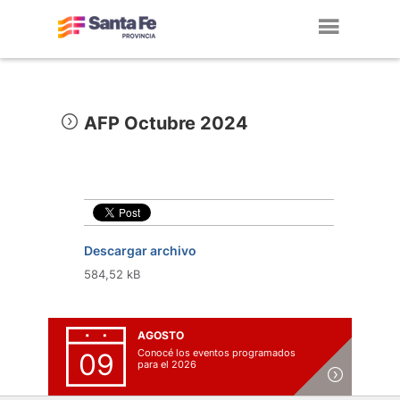
Toggl
navig
AFP Octubre 2024
Descargar archivo
584,52 kB
AGOSTO
Conocé los eventos programados
09
para el 2026