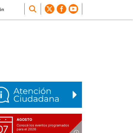
ón
AGOSTO
Conocé los eventos programados
07
para el 2026