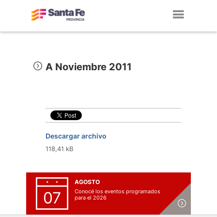
Toggl
navig
A Noviembre 2011
Descargar archivo
118,41 kB
AGOSTO
Conocé los eventos programados
07
para el 2026