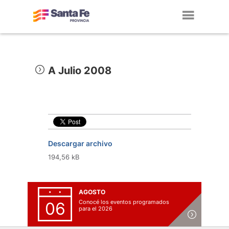
Toggl
navig
A Julio 2008
Descargar archivo
194,56 kB
AGOSTO
Conocé los eventos programados
06
para el 2026