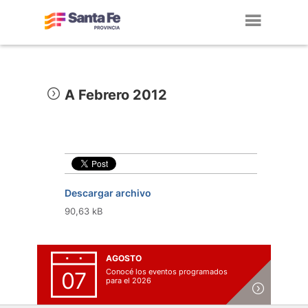
Toggl
navig
A Febrero 2012
Descargar archivo
90,63 kB
AGOSTO
Conocé los eventos programados
07
para el 2026