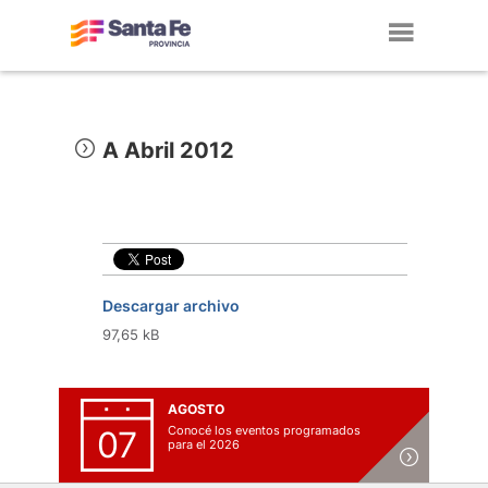
Toggl
navig
A Abril 2012
Descargar archivo
97,65 kB
AGOSTO
Conocé los eventos programados
07
para el 2026