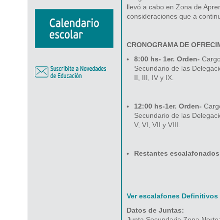
llevó a cabo en Zona de Apren
consideraciones que a contin
CRONOGRAMA DE OFRECI
8:00 hs- 1
er
. Orden-
Cargos
Secundario de las Delegaci
II, III, IV y IX.
12:00 hs-1
er
. Orden-
Cargo
Secundario de las Delegac
V, VI, VII y VIII.
Restantes escalafonados 
Ver escalafones Definitivos
Datos de Juntas:
Junta Secundaria Zona Norte