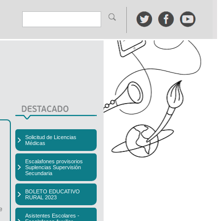
Solicitud de Licencias
Médicas
Escalafones provisorios
Suplencias Supervisión
Secundaria
BOLETO EDUCATIVO
RURAL 2023
e
Asistentes Escolares -