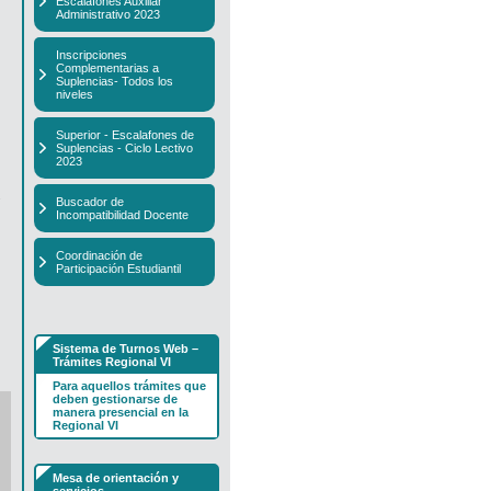
Escalafones Auxiliar
Administrativo 2023
Inscripciones
Complementarias a
Suplencias- Todos los
niveles
Superior - Escalafones de
Suplencias - Ciclo Lectivo
2023
2
Buscador de
Incompatibilidad Docente
Coordinación de
Participación Estudiantil
Sistema de Turnos Web –
Trámites Regional VI
Para aquellos trámites que
deben gestionarse de
manera presencial en la
Regional VI
Mesa de orientación y