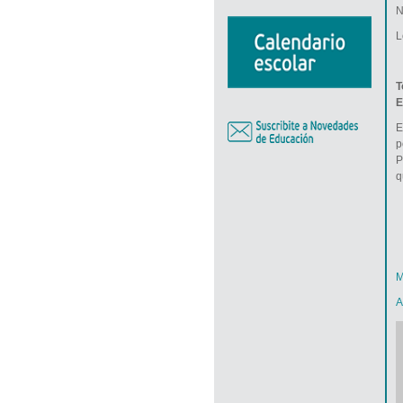
N
L
T
E
E
p
P
q
M
A