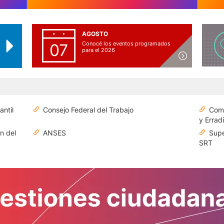
AGOSTO
Conocé los eventos programados
07
para el 2026
antil
Consejo Federal del Trabajo
Comi
y Errad
n del
ANSES
Supe
SRT