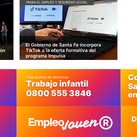
TRABAJO, EMPLEO Y SEGURIDAD SOCIAL
El Gobierno de Santa Fe incorpora
ión
TikTok a la oferta formativa del
programa Impulsa
La Provincia lanzó, junto a TikTok, la iniciativa
gratuita “#EmprendeEnTikTok”, orientada a
estudiantes, emprendedores, profesionales y
PyMEs santafesinas que busquen profesionalizar
su presencia digital, ampliar audiencias y
potenciar sus ventas.
 MÁS >
LEER MÁS >