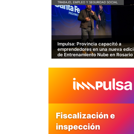
TRABAJO, EMPLEO Y SEGURIDAD SOCIAL
Impulsa: Provincia capacitó a
emprendedores en una nueva edic
de Entrenamiento Nube en Rosario
El gobierno santafesino y la plataforma de e-
commerce Tiendanube llevaron adelante una
nueva edición de "Entrenamiento Nube". La
jornada gratuita ofreció herramientas sobre
finanzas, publicidad y comercio electrónico.
LEER