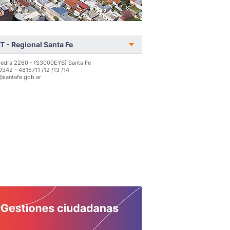
T - Regional Santa Fe
edra 2260 - (S3000EYB) Santa Fe
 0342 - 4815711 /12 /13 /14
@santafe.gob.ar