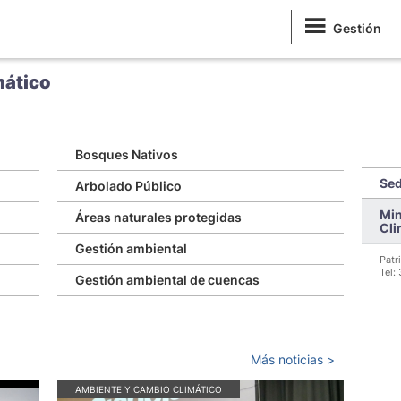
Gestión
mático
Bosques Nativos
Sed
Arbolado Público
Min
Áreas naturales protegidas
Cli
Gestión ambiental
Patr
Tel:
Gestión ambiental de cuencas
Más noticias >
AMBIENTE Y CAMBIO CLIMÁTICO