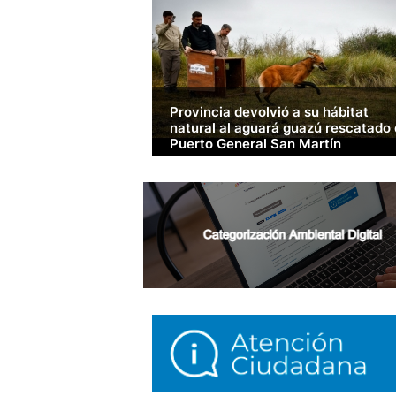
Provincia devolvió a su hábitat
natural al aguará guazú rescatado
Puerto General San Martín
El ejemplar, una especie que es Monumento
Natural Provincial, completó el proceso de
evaluación y rehabilitación en el Centro de
Rescate La Esmeralda antes de ser liberado en
Reserva Natural El Fisco, en el departamento
Cristóbal.
LEER