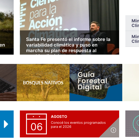
Min
Cli
Min
Santa Fe presentó el informe sobre la
Cli
 en
variabilidad climática y puso en
marcha su plan de respuesta al
cambio climático
 la
 San
 MÁS >
LEER MÁS >
AGOSTO
Conocé los eventos programados
06
para el 2026